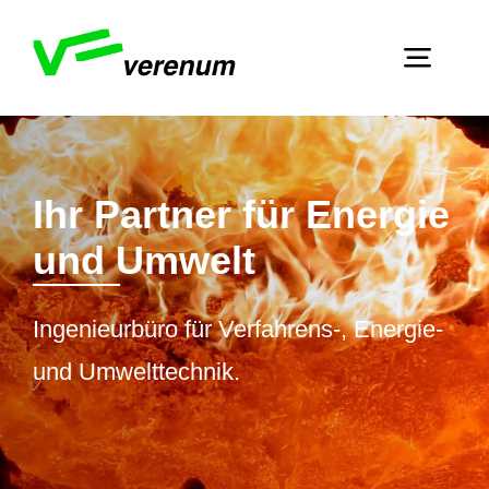
Skip
to
Toggl
content
Navig
Home
Dienstleistungen
Ihr Partner für Energie
Über Verenum
und Umwelt
Publikationen
Ingenieurbüro für Verfahrens-, Energie-
Kontakt
und Umwelttechnik.