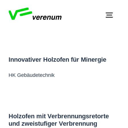
Skip
to
Toggl
content
Navig
Home
Dienstleistungen
Innovativer Holzofen für Minergie
Über Verenum
HK Gebäudetechnik
Publikationen
Kontakt
Holzofen mit Verbrennungsretorte
und zweistufiger Verbrennung