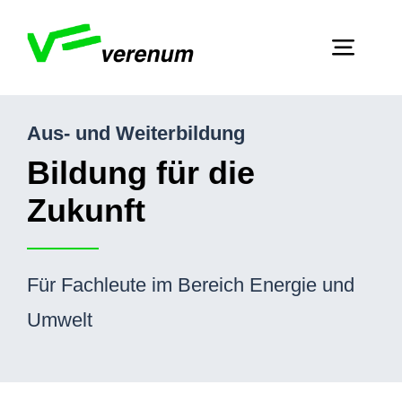
Skip
to
Toggl
content
Navig
Home
Aus- und Weiterbildung
Dienstleistungen
Bildung für die
Zukunft
Über Verenum
Publikationen
Für Fachleute im Bereich Energie und
Kontakt
Umwelt