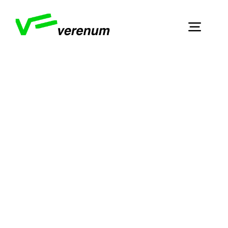
Skip
to
Toggl
content
Navig
Home
Dienstleistungen
Über Verenum
Publikationen
Kontakt