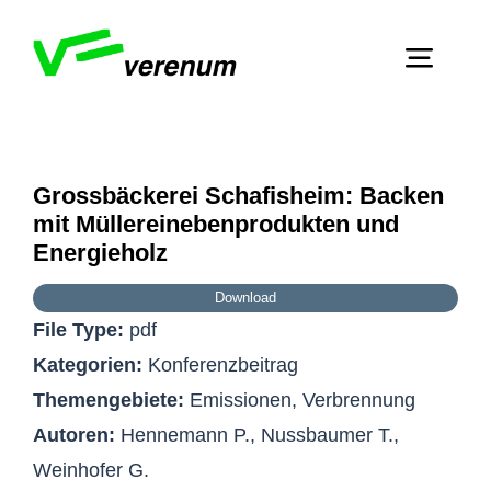
Skip
to
Toggl
content
Navig
Home
Dienstleistungen
Grossbäckerei Schafisheim: Backen
Zeige
mit Müllereinebenprodukten und
grösseres
Über Verenum
Energieholz
Bild
Download
Publikationen
File Type:
pdf
Kontakt
Kategorien:
Konferenzbeitrag
Themengebiete:
Emissionen, Verbrennung
Autoren:
Hennemann P., Nussbaumer T.,
Weinhofer G.