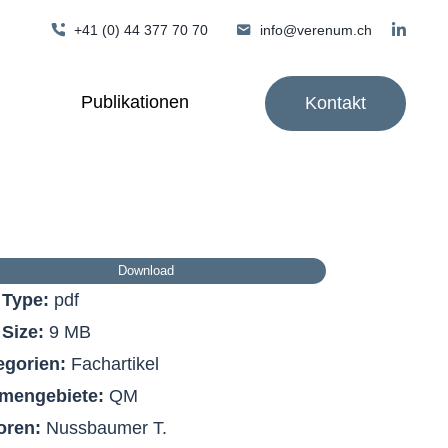
+41 (0) 44 377 70 70
info@verenum.ch
Publikationen
Kontakt
Download
e Type:
pdf
 Size:
9 MB
egorien:
Fachartikel
mengebiete:
QM
oren:
Nussbaumer T.