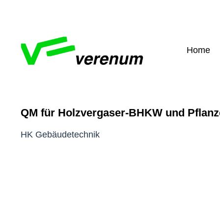
Skip
to
content
Home
QM für Holzvergaser-BHKW und Pflanz
Zeige
grösseres
HK Gebäudetechnik
Bild