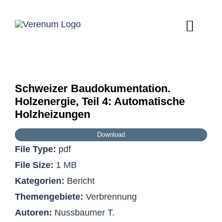
Skip
to
Toggl
content
Navig
Home
Schweizer Baudokumentation.
Dienstleistungen
Zeige
Holzenergie, Teil 4: Automatische
grösseres
Über Verenum
Holzheizungen
Bild
Download
Publikationen
File Type:
pdf
Kontakt
File Size:
1 MB
Kategorien:
Bericht
Themengebiete:
Verbrennung
Autoren:
Nussbaumer T.