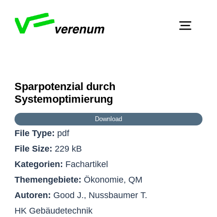
Skip
to
Toggl
content
Navig
Home
Dienstleistungen
Sparpotenzial durch
Zeige
Systemoptimierung
grösseres
Über Verenum
Bild
Download
File Type:
pdf
Publikationen
File Size:
229 kB
Kontakt
Kategorien:
Fachartikel
Themengebiete:
Ökonomie, QM
Autoren:
Good J., Nussbaumer T.
HK Gebäudetechnik