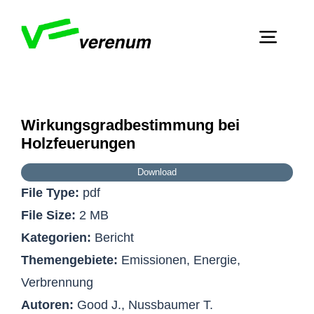
Skip
to
Toggl
content
Navig
Home
Dienstleistungen
Wirkungsgradbestimmung bei
Zeige
Holzfeuerungen
grösseres
Über Verenum
Bild
Download
File Type:
pdf
Publikationen
File Size:
2 MB
Kontakt
Kategorien:
Bericht
Themengebiete:
Emissionen, Energie,
Verbrennung
Autoren:
Good J., Nussbaumer T.