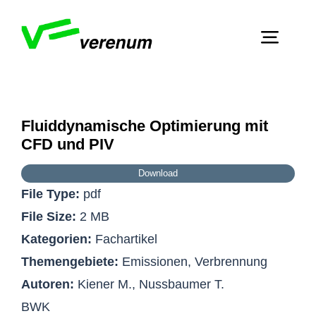
Skip
to
Toggl
content
Navig
Home
Fluiddynamische Optimierung mit
Dienstleistungen
Zeige
CFD und PIV
grösseres
Über Verenum
Bild
Download
File Type:
pdf
Publikationen
File Size:
2 MB
Kontakt
Kategorien:
Fachartikel
Themengebiete:
Emissionen, Verbrennung
Autoren:
Kiener M., Nussbaumer T.
BWK